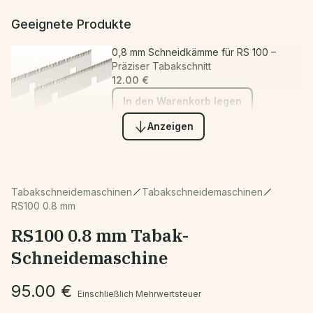
Geeignete Produkte
0,8 mm Schneidkämme für RS 100 –
Präziser Tabakschnitt
12.00 €
In den Warenkorb legen
Edelstahl-Schneidewalzen für RS-100,
Anzeigen
TC-100 & TC-100 Plus – Ersatzwalzen für
Tabakschneider
40.00 €
In den Warenkorb legen
Tabakschneidemaschinen
Tabakschneidemaschinen
RS100 0.8 mm
Ersatzkugellager für RS100
Tabakschneider mit Kugellager – Original
RS100 0.8 mm Tabak-
Ersatzteil für reibungslosen Lauf
16.00 €
Schneidemaschine
In den Warenkorb legen
95.00 €
Einschließlich Mehrwertsteuer